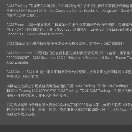
CXM Trading LTD属于CXM集团，CXM集团包括在多个司法管辖区获得授权和监管的经
注册地址位于Suite 305, Griffith Corporate Center, Beachmont Kingstown, Saint 
MOST INFLUENTIAL
FASTEST GROWING
司编号: 24912 IBC)。
BROKER
BROKER
- Dundan Finance
- Figure Finance
2019
2019
CXM Prime Ltd是一家在英格兰和威尔士注册的外汇和差价合约经纪商，公司编号
局（"FCA"）授权和监管，FRN：966753。注册地址：Level 30, The Leadenhall Building
London, EC3V 4AB United Kingdom。
CXM Global 由毛里求斯金融服务委员会授权和监管，监管号：GB21026337
CXM Securities LLC 受阿拉伯联合酋长国证券和商品管理局 (SCA) 监管，属于
20200000267。CXM Securities LLC 注册地址为：2nd floor, Al Salam Tecom Tower,
Arab Emirates.
CXM Group (SC) Ltd. 是一家外汇和差价合约经纪商，持有外汇交易商牌照（牌
券管理局 (FSA) 监管。
本网站上的某些引用或链接可能会指向不受 CXM Trading LTD 和 CXMTrading LLC
和 CXM Trading LLC 对任何不受 CXM Trading LTD 和 CXM Trading 
服务不具有控制权，亦不承担任何责任。
公司目标是致力于所有圣文森特和格林纳丁斯2009修改法案（修正法案第149
包括但不限于商业、金融、租赁、交易服务业和其它诸如提供外汇、大宗商品、指
等经纪和培训业务。