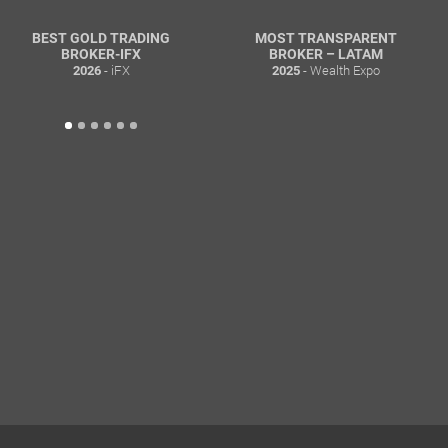
BEST GOLD TRADING
MOST TRANSPARENT
BROKER-IFX
BROKER – LATAM
- iFX
- Wealth Expo
2026
2025