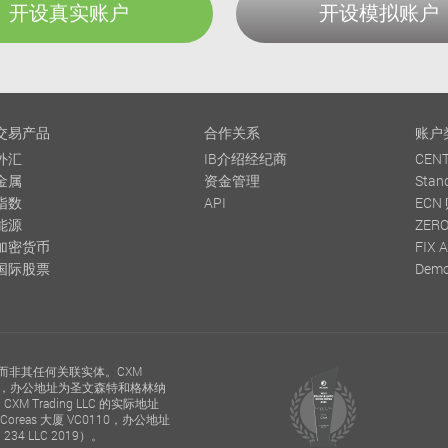
开设真实账户
开设模拟账户
交易产品
合作关系
账户
外汇
IB介绍经纪商
CEN
金属
资金管理
Stan
指数
API
ECN
能源
ZER
加密货币
FIX 
国际股票
Dem
家提供，而非其任何关联实体。CXM
120，办公地址为圣文森特和格林纳
 Trading LLC 的实际地址
eas 大厦 VC0110，办公地址
 LLC 2019）。