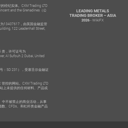
纪实体。CXM Trading LTD
Vincent and the Grenadines（公
BEST TRADING
LEADING METALS
ENVIRONMENT BROKER
TRADING BROKER – ASIA
- YoCajr Financial Network
- WikiFX
2019
2026
为13407617，由英国金融监管
, 122 Leadenhall Street,
第 5 类，许可证号为
 Al Sufouh 2 Dubai, United
照号：SD 231），受塞舌尔金融证
 管控的网站。CXM Trading LTD
LLC 管控的网站上未提供的任何材料、产品或
章）中不被禁止的商业活动，从事
数、CFDs、和杠杆类金融产品