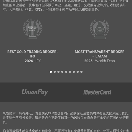
公司目标是致力于所有圣文森特和格林纳丁斯2009修改法案（修正法案第149章）中不被
禁止的商业活动，从事包括但不限于商业、金融、租赁、交易服务业和其它诸如提供外
汇、大宗商品、指数、CFDs、和杠杆类金融产品等经纪和培训业务。
BEST GOLD TRADING BROKER-
MOST TRANSPARENT BROKER
IFX
– LATAM
- iFX
- Wealth Expo
2026
2025
风险提示：所有外汇、贵金属及CFD差价合约产品的保证金交易均伴有巨大的风险，因此
并不适合所有投资者。请您务必在充分了解其中的风险后在您自身可承受的范围内进行投
资。
你有可能损失部分或全部初始资金，不要投资超过您承受范围的资金。您可以通过投资者