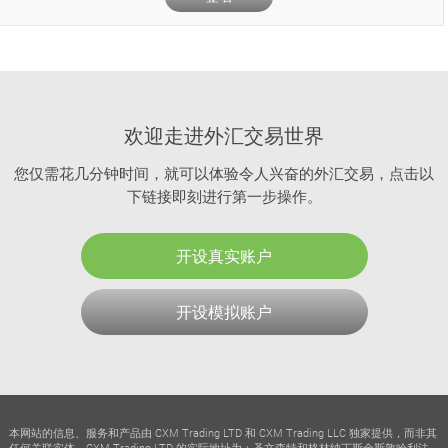
欢迎走进外汇交易世界
您仅需花几分钟时间，就可以体验令人兴奋的外汇交易，点击以
下链接即刻进行第一步操作。
开设真实账户
开设模拟账户
本网站的信息、服务和产品由 CXM Trading LTD 和 CXM Trading LLC 独家提供，而非其
任何关联实体。CXM Trading LTD 的实际地址为：圣文森特和格林纳丁斯金斯敦哈利法