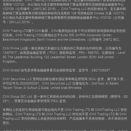
克斯街 VC0120，办公地址为圣文森特和格林纳丁斯金斯敦斯托尼格朗德金融服务中心
VC0100（公司编号：24912 BC 2018）。CXM Trading LLC 的实际地址为：圣文森特和
格林纳丁斯金斯敦希尔斯伯勒街和哈利法克斯街 108 号拐角处的 Coreas 大厦 VC0110，
办公地址为圣文森特和格林纳丁斯金斯敦斯托尼格朗德金融服务中心 VC0100（公司编
号：234 LLC 2019）。
CXM Trading LTD属于CXM集团，CXM集团包括在多个司法管辖区获得授权和监管的经
纪实体。CXM Trading LTD注册地址位于Suite 305, Griffith Corporate Center,
Beachmont Kingstown, Saint Vincent and the Grenadines（公司编号: 24912 IBC)。
CXM Prime Ltd是一家在英格兰和威尔士注册的外汇和差价合约经纪商，公司编号为
13407617，由英国金融监管局（"FCA"）授权和监管，FRN：966753。注册地址：Level
30, The Leadenhall Building, 122 Leadenhall Street, London, EC3V 4AB United
Kingdom。
CXM Global 由毛里求斯金融服务委员会授权和监管，监管号：GB21026337
CXM Securities LLC 受阿拉伯联合酋长国证券和商品管理局 (SCA) 监管，属于第 5 类，
许可证号为 20200000267。CXM Securities LLC 注册地址为：2nd floor, Al Salam
Tecom Tower, Al Sufouh 2 Dubai, United Arab Emirates.
CXM Group (SC) Ltd. 是一家外汇和差价合约经纪商，持有外汇交易商牌照（牌照号：SD
231），受塞舌尔金融证券管理局 (FSA) 监管。
本网站上的某些引用或链接可能会指向不受 CXM Trading LTD 和 CXMTrading LLC 管控
的网站。CXM Trading LTD 和 CXM Trading LLC 对任何不受 CXM Trading LTD 和 CXM
Trading LLC 管控的网站上未提供的任何材料、产品或服务不具有控制权，亦不承担任何
责任。