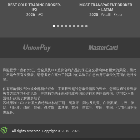
BEST GOLD TRADING BROKER-
MOST TRANSPARENT BROKER
IFX
– LATAM
- iFX
- Wealth Expo
2026
2025
风险提示：所有外汇、贵金属及CFD差价合约产品的保证金交易均伴有巨大的风险，因此
并不适合所有投资者。请您务必在充分了解其中的风险后在您自身可承受的范围内进行投
资。
你有可能损失部分或全部初始资金，不要投资超过您承受范围的资金。您可以通过投资者
教育方式学习外汇风险，寻求独立的金融和税收咨询师进行相关问题咨询。访问CXM希
盟杠杆政策了解更多细节
区域限制：CXM对圣文森特和格林纳丁斯、阿富汗、阿尔及利亚、白俄罗斯、古巴、伊
朗、利比亚、缅甸、朝鲜、俄罗斯、索马里、苏丹、乌克兰、英国、美国、也门区域不提
供服务。
All rights reserved. Copyright © 2015 - 2026